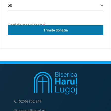
50
Card de credit/debit
*
Trimite donația
📞
(0256) 352 849
📧
contact@harul.ro