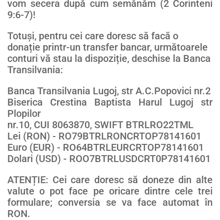
vom secera după cum semănăm (2 Corinteni
9:6-7)!
Totuși, pentru cei care doresc să facă o
donație printr-un transfer bancar, următoarele
conturi vă stau la dispoziție, deschise la Banca
Transilvania:
Banca Transilvania Lugoj, str A.C.Popovici nr.2
Biserica Crestina Baptista Harul Lugoj str
Plopilor
nr.10, CUI 8063870, SWIFT BTRLRO22TML
Lei (RON) - RO79BTRLRONCRTOP78141601
Euro (EUR) - RO64BTRLEURCRTOP78141601
Dolari (USD) - ROO7BTRLUSDCRT0P78141601
ATENȚIE: Cei care doresc să doneze din alte
valute o pot face pe oricare dintre cele trei
formulare; conversia se va face automat în
RON.