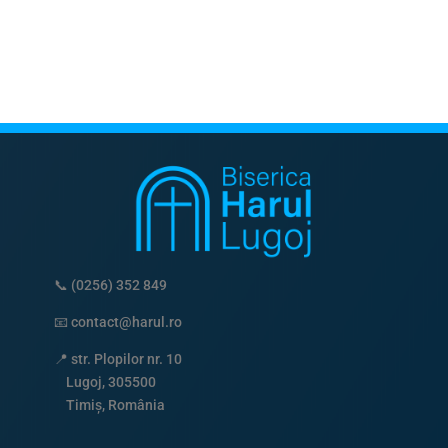
📞
(0256) 352 849
📧
contact@harul.ro
📍
str. Plopilor nr. 10
Lugoj, 305500
Timiș, România